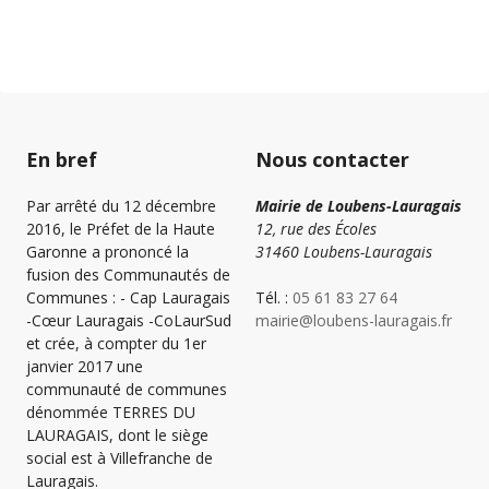
En bref
Nous contacter
Par arrêté du 12 décembre
Mairie de Loubens-Lauragais
2016, le Préfet de la Haute
12, rue des Écoles
Garonne a prononcé la
31460 Loubens-Lauragais
fusion des Communautés de
Communes : - Cap Lauragais
Tél. :
05 61 83 27 64
-Cœur Lauragais -CoLaurSud
mairie@loubens-lauragais.fr
et crée, à compter du 1er
janvier 2017 une
communauté de communes
dénommée TERRES DU
LAURAGAIS, dont le siège
social est à Villefranche de
Lauragais.