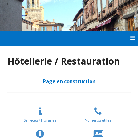
Aller
au
contenu
principal
Hôtellerie / Restauration
Page en construction
Services / Horaires
Numéros utiles