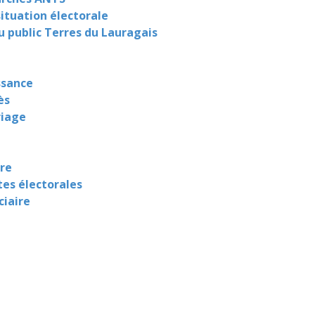
situation électorale
u public Terres du Lauragais
ssance
ès
riage
re
stes électorales
ciaire