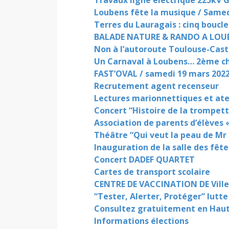
Travaux ligne électrique 225kV 
Loubens fête la musique / Samedi 
Terres du Lauragais : cinq boucl
BALADE NATURE & RANDO A LOUB
Non à l’autoroute Toulouse-Cast
Un Carnaval à Loubens… 2ème c
FAST’OVAL / samedi 19 mars 202
Recrutement agent recenseur
Lectures marionnettiques et ate
Concert “Histoire de la trompett
Association de parents d’élèves
Théâtre “Qui veut la peau de Mr
Inauguration de la salle des fête
Concert DADEF QUARTET
Cartes de transport scolaire
CENTRE DE VACCINATION DE Ville
“Tester, Alerter, Protéger” lutte
Consultez gratuitement en Haute
Informations élections