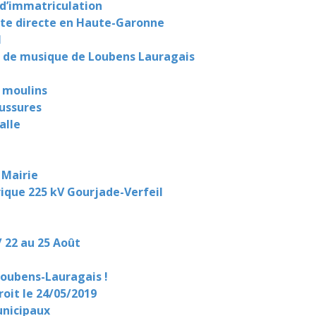
 d’immatriculation
nte directe en Haute-Garonne
I
le de musique de Loubens Lauragais
x moulins
aussures
alle
 Mairie
ique 225 kV Gourjade-Verfeil
/ 22 au 25 Août
Loubens-Lauragais !
roit le 24/05/2019
unicipaux