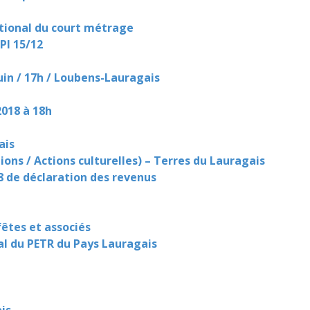
ational du court métrage
PI 15/12
uin / 17h / Loubens-Lauragais
2018 à 18h
ais
ons / Actions culturelles) – Terres du Lauragais
de déclaration des revenus
êtes et associés
ial du PETR du Pays Lauragais