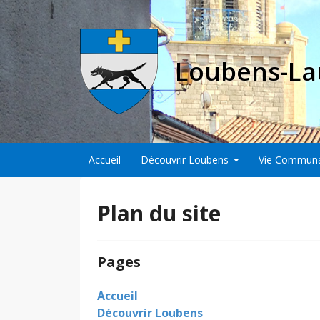
Loubens-La
Aller au contenu principal
Accueil
Découvrir Loubens
Vie Commun
Plan du site
Pages
Accueil
Découvrir Loubens