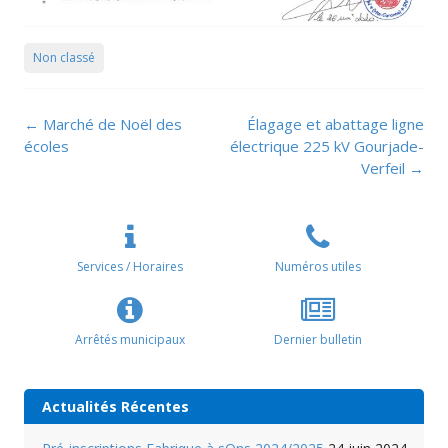
Non classé
Navigation
←
Marché de Noël des
Élagage et abattage ligne
de
écoles
électrique 225 kV Gourjade-
l’article
Verfeil
→
Services / Horaires
Numéros utiles
Arrêtés municipaux
Dernier bulletin
Actualités Récentes