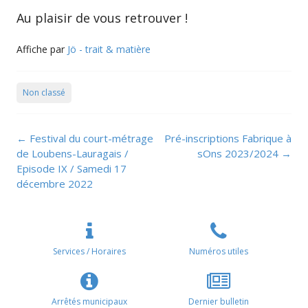
Au plaisir de vous retrouver !
Affiche par
Jö - trait & matière
Non classé
Navigation
←
Festival du court-métrage
Pré-inscriptions Fabrique à
de
de Loubens-Lauragais /
sOns 2023/2024
→
l’article
Episode IX / Samedi 17
décembre 2022
Services / Horaires
Numéros utiles
Arrêtés municipaux
Dernier bulletin