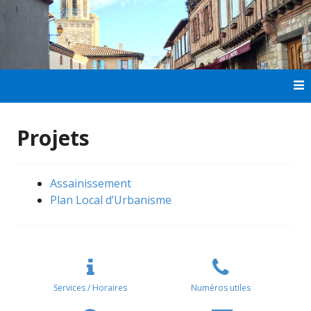
Aller
au
contenu
principal
Projets
Assainissement
Plan Local d’Urbanisme
Services / Horaires
Numéros utiles