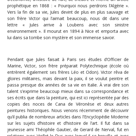
prophétique en 1868 : « Pourquoi nous perdrons l’Algérie ».
Vers la fin de sa vie, Jules devint de plus en plus sauvage et
son frère Victor qui l’aimait beaucoup, nous dit dans une
lettre « Jules arrive à Loubens avec son sinistre
environnement ». Il mourut en 1894 à Nice et emporta avec
lui dans sa tombe son mystère et son immense savoir.
Pendant que Jules faisait à Paris ses études d’Officier de
Marine, Victor, son frère préparait Polytechnique (école où
entrèrent également ses frères Léo et Odon). Victor rêva de
gloires militaires, mais devant la paix, il se voulut peintre et
passa presque dix années de sa vie en Italie. À vrai dire son
talent s’exprime beaucoup mieux dans sa correspondance et
ses écrits que dans la peinture, qui est ici représentée par des
copies des noces de Cana de Véronèse et deux autres
peintures historiques. Nous venons récemment de découvrir
qu’il publia de nombreux articles dans l’Encyclopédie Moderne
sur les sujets d’histoire et d’histoire de l’art. Il fut dans sa
jeunesse ami Théophile Gautier, de Gerard de Nerval, fut en
relations avec Viollet-le-Duc avec lequel il se brouilla et avec