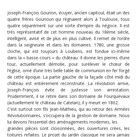
Joseph-François Gounon, écuyer, ancien capitoul, était un des
quatre frères Gounoun qui régnaient alors à Toulouse, tous
quatre séparément sur une sorte d’empire du négoce. Il est
très représentatif de cet homme nouveau du 18ème siècle,
intelligent, avisé et de plus en plus cultivé. Il remet de l’ordre
dans la seigneurie et dans les domaines. 1780, une grosse
cloche, qui est toujours à Loubens, est fondue ici-même
dans la « basse-cours » du château. Il donne les pierres d’une
tour, actuellement démolie, pour surélever le chœur de
l’église, orné d’une très belle table de communion en fer forgé
de cette époque. La partie gauche de la façade côté midi du
château est entièrement reconstruite. La révolution arrive,
Joseph-François évite de justesse son arrestation.
Prudemment, il se retire dans son domaine de Fourquevaux
(actuellement le château de Catelan), il y meurt en 1802.
C’est surtout son fils Jean-Mathieu, qui au retour des Armées
Révolutionnaires, s’occupera de la gestion de domaine. Nous
lui devons l’essentiel des aménagements modernes, les
grandes pièces sont cloisonnées, des ouvertures crées, les
toitures refaites. Le projet du jardin classique ne sera jamais