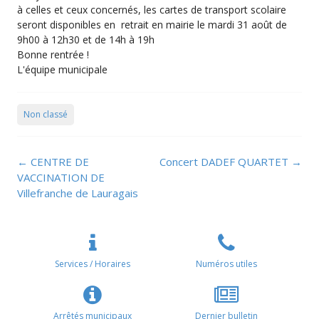
à celles et ceux concernés, les cartes de transport scolaire
seront disponibles en retrait en mairie le mardi 31 août de
9h00 à 12h30 et de 14h à 19h
Bonne rentrée !
L'équipe municipale
Non classé
Navigation
←
CENTRE DE
Concert DADEF QUARTET
→
de
VACCINATION DE
l’article
Villefranche de Lauragais
Services / Horaires
Numéros utiles
Arrêtés municipaux
Dernier bulletin