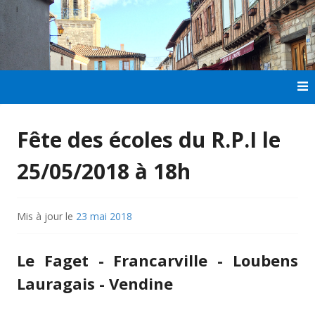
Aller
au
contenu
principal
Fête des écoles du R.P.I le
25/05/2018 à 18h
Mis à jour le
23 mai 2018
Le Faget - Francarville - Loubens
Lauragais - Vendine