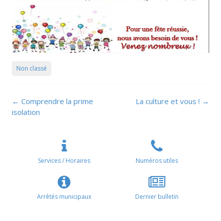
Non classé
Navigation
←
Comprendre la prime
La culture et vous !
→
de
isolation
l’article
Services / Horaires
Numéros utiles
Arrêtés municipaux
Dernier bulletin