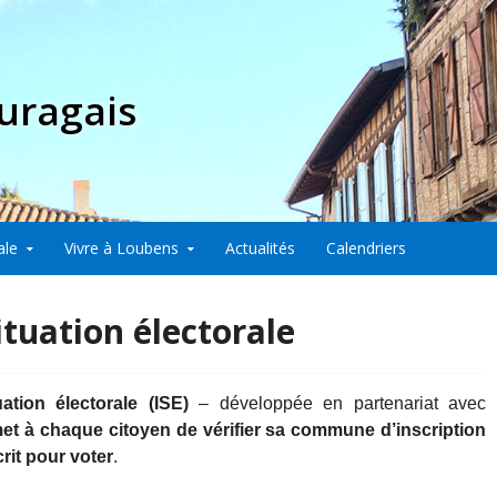
uragais
ale
Vivre à Loubens
Actualités
Calendriers
ituation électorale
ation électorale (ISE)
– développée en partenariat avec
et à chaque citoyen de vérifier sa commune d’inscription
crit pour voter
.