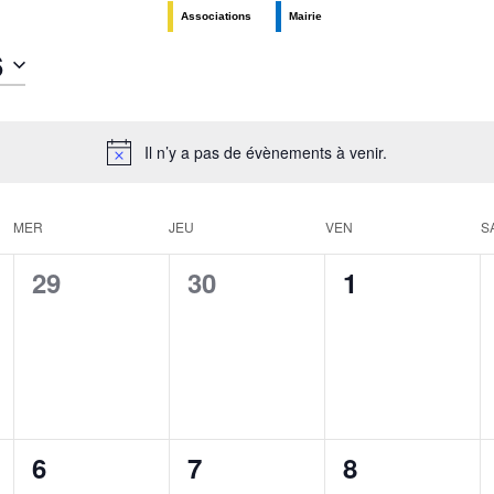
Associations
Mairie
6
Il n’y a pas de évènements à venir.
MER
JEU
VEN
S
0
0
0
29
30
1
é
é
é
v
v
v
è
è
è
n
n
n
0
0
0
6
7
8
e
e
e