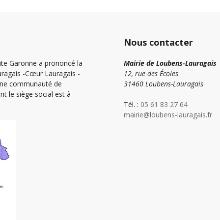
Nous contacter
ute Garonne a prononcé la
Mairie de Loubens-Lauragais
agais -Cœur Lauragais -
12, rue des Écoles
 une communauté de
31460 Loubens-Lauragais
e siège social est à
Tél. :
05 61 83 27 64
mairie@loubens-lauragais.fr